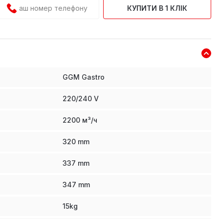
КУПИТИ В 1 КЛІК
GGM Gastro
220/240 V
2200 м³/ч
320
mm
337
mm
347
mm
15
kg