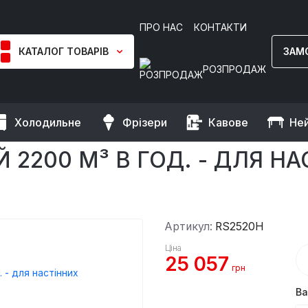
ПРО НАС
КОНТАКТИ
КАТАЛОГ ТОВАРІВ
ЗАМ
РОЗПРОДАЖ
Холодильне
Фрізери
Кавове
Не
ійні
Вентилятор радіальний 2200 м³ в год. - для настінних в
 2200 М³ В ГОД. - ДЛЯ Н
Артикул:
RS2520H
Ціна
25 057
грн
Ва