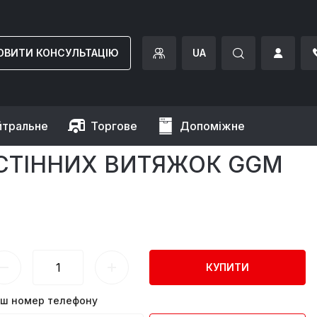
ОВИТИ КОНСУЛЬТАЦІЮ
UA
йтральне
Торгове
Допоміжне
итяжок GGM Gastro
АСТІННИХ ВИТЯЖОК GGM
КУПИТИ
ш номер телефону