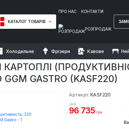
ПРО НАС
КОНТАКТИ
КАТАЛОГ ТОВАРІВ
ЗАМ
РОЗПРОДАЖ
Холодильне
Фрізери
Кавове
Не
ечистки
Машина для очищення картоплі (продуктивність: 220 к
АРТОПЛІ (ПРОДУКТИВНІСТ
 GGM GASTRO (KASF220)
Артикул:
KASF220
Ціна
96 735
грн
Ва