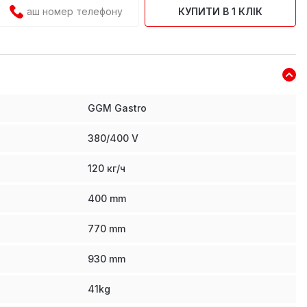
КУПИТИ В 1 КЛІК
GGM Gastro
380/400 V
120 кг/ч
400
mm
770
mm
930
mm
41
kg