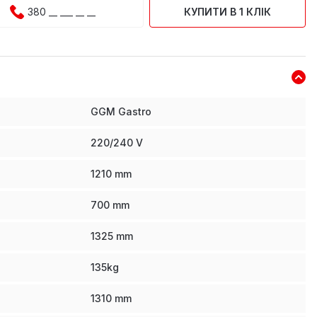
КУПИТИ В 1 КЛІК
GGM Gastro
220/240 V
1210
mm
700
mm
1325
mm
135
kg
1310
mm