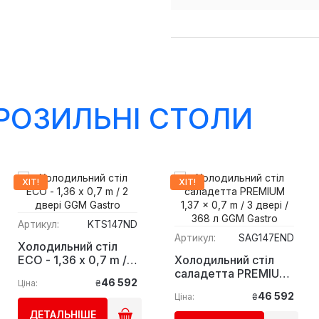
РОЗИЛЬНІ СТОЛИ
ХІТ!
ХІТ!
Артикул:
KTS147ND
Артикул:
SAG147END
Холодильний стіл
ЕСО - 1,36 x 0,7 m / 2
Холодильний стіл
двері GGM Gastro
саладетта PREMIUM
46 592
Ціна:
₴
1,37 x 0,7 m / 3 двері
46 592
Ціна:
₴
/ 368 л GGM Gastro
ДЕТАЛЬНІШЕ