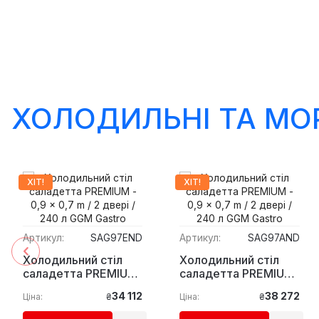
ХОЛОДИЛЬНІ ТА МО
ХІТ!
ХІТ!
Артикул:
SAG97END
Артикул:
SAG97AND
Холодильний стіл
Холодильний стіл
саладетта PREMIUM
саладетта PREMIUM
- 0,9 x 0,7 m / 2
- 0,9 x 0,7 m / 2
34 112
38 272
Ціна:
₴
Ціна:
₴
двері / 240 л GGM
двері / 240 л GGM
Gastro
Gastro