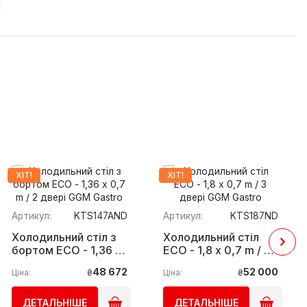
ХІТ!
ХІТ!
Артикул:
KTS147AND
Артикул:
KTS187ND
Холодильний стіл з
Холодильний стіл
бортом ЕСО - 1,36 x
ЕСО - 1,8 x 0,7 m / 3
0,7 m / 2 двері GGM
двері GGM Gastro
48 672
52 000
Ціна:
₴
Ціна:
₴
Gastro
ДЕТАЛЬНІШЕ
ДЕТАЛЬНІШЕ