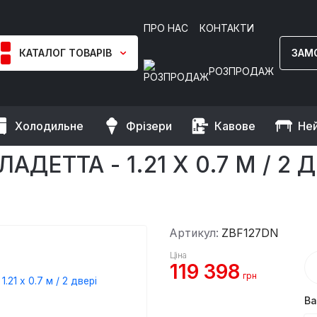
ПРО НАС
КОНТАКТИ
КАТАЛОГ ТОВАРІВ
ЗАМ
РОЗПРОДАЖ
Холодильне
Фрізери
Кавове
Не
морозильні столи
Холодильний стіл / Саладетта - 1.21 x 0.7 м 
ДЕТТА - 1.21 X 0.7 М / 2
Артикул:
ZBF127DN
Ціна
119 398
грн
Ва